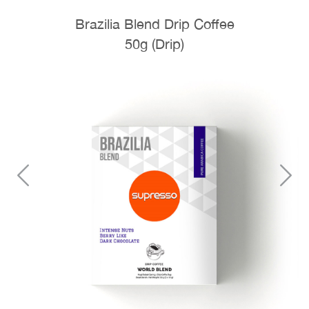
Brazilia Blend Drip Coffee
50g (Drip)
Previous
N