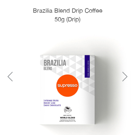
Brazilia Blend Drip Coffee
50g (Drip)
Previous
N