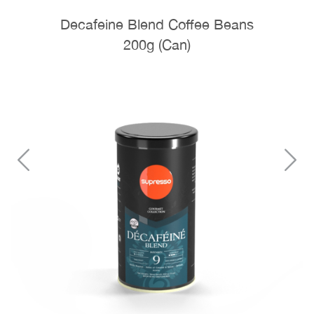
Decafeine Blend Coffee Beans
200g (Can)
Previous
N