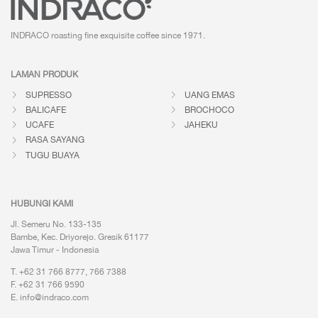
INDRACO roasting fine exquisite coffee
since 1971.
LAMAN PRODUK
SUPRESSO
UANG EMAS
BALICAFE
BROCHOCO
UCAFE
JAHEKU
RASA SAYANG
TUGU BUAYA
HUBUNGI KAMI
Jl. Semeru No. 133-135
Bambe, Kec. Driyorejo. Gresik 61177
Jawa Timur - Indonesia
T. +62 31 766 8777, 766 7388
F. +62 31 766 9590
E.
info@indraco.com